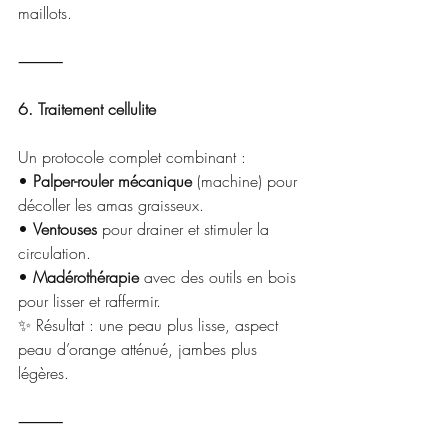
maillots.
⸻
6. Traitement cellulite
Un protocole complet combinant :
• 
Palper-rouler mécanique
 (machine) pour 
décoller les amas graisseux.
• 
Ventouses
 pour drainer et stimuler la 
circulation.
• 
Madérothérapie
 avec des outils en bois 
pour lisser et raffermir.
✨ Résultat : une peau plus lisse, aspect 
peau d’orange atténué, jambes plus 
légères.
⸻