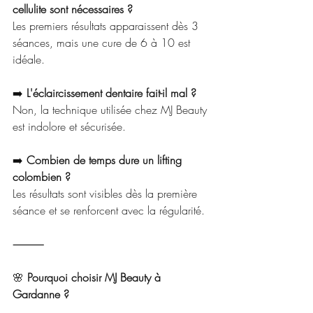
cellulite sont nécessaires ?
Les premiers résultats apparaissent dès 3 
séances, mais une cure de 6 à 10 est 
idéale.
➡️
 L'éclaircissement dentaire fait-il mal ?
Non, la technique utilisée chez MJ Beauty 
est indolore et sécurisée.
➡️
 Combien de temps dure un lifting 
colombien ?
Les résultats sont visibles dès la première 
séance et se renforcent avec la régularité.
⸻
🌸
 Pourquoi choisir MJ Beauty à 
Gardanne ?
• Expertise en 
soins visage, corps et 