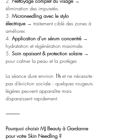
2. 
Nettoyage complet du visage
 → 
élimination des impuretés.
3. 
Microneedling avec le stylo 
électrique
 → traitement ciblé des zones à 
améliorer.
4. 
Application d’un sérum concentré
 → 
hydratation et régénération maximale.
5. 
Soin apaisant & protection solaire
 → 
pour calmer la peau et la protéger.
La séance dure environ 
1h
 et ne nécessite 
pas d’éviction sociale : quelques rougeurs 
légères peuvent apparaître mais 
disparaissent rapidement.
⸻
Pourquoi choisir MJ Beauty à Gardanne 
pour votre Skin Needling ?