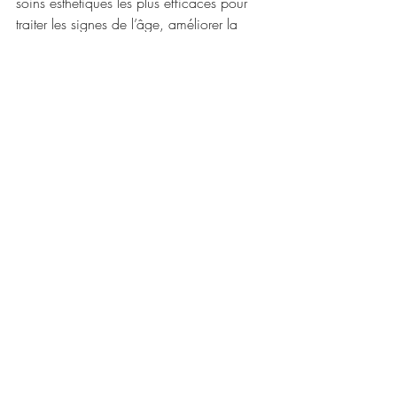
soins esthétiques les plus efficaces pour 
traiter les signes de l’âge, améliorer la 
texture de la peau et redonner de l’éclat 
au teint.
Naturel, précis et adapté à chaque 
besoin, il offre des résultats visibles dès 
les premières séances.
👉 Réservez dès maintenant votre séance 
de Skin Needling chez 
MJ Beauty à 
Gardanne
 et révélez la meilleure version 
de votre peau.
📍 MJ Beauty – Institut de beauté à 
Gardanne (entre Aix-en-Provence et 
Marseille)