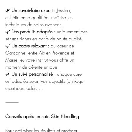
🌿 
Un savoir-faire expert
 : Jessica, 
esthéticienne qualifiée, maîtrise les 
techniques de soins avancés.
🌿 
Des produits adaptés
 : uniquement des 
sérums riches en actifs de haute qualité.
🌿 
Un cadre relaxant
 : au cœur de 
Gardanne, entre Aix-en-Provence et 
Marseille, votre institut vous offre un 
moment de détente unique.
🌿 
Un suivi personnalisé
 : chaque cure 
est adaptée selon vos objectifs (anti-âge, 
cicatrices, éclat…).
⸻
Conseils après un soin Skin Needling
Pour optimiser les résultats et protéger 