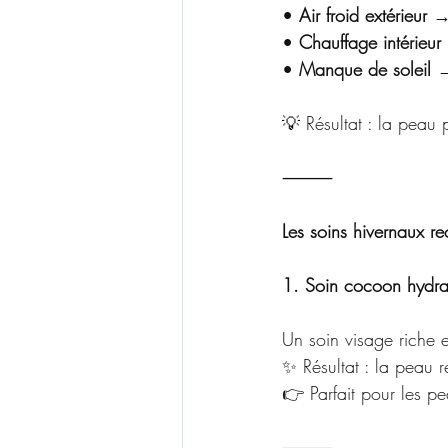
• 
Air froid extérieur
 →
• 
Chauffage intérieur
• 
Manque de soleil
 →
💡 Résultat : la peau p
⸻
Les soins hivernaux 
1. Soin cocoon hydrat
Un soin visage riche e
✨ Résultat : la peau r
👉 Parfait pour les pe
⸻