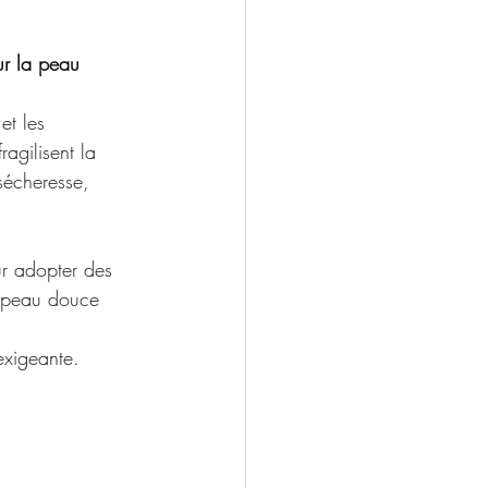
our la peau
et les 
agilisent la 
 sécheresse, 
r adopter des 
e peau douce 
exigeante.