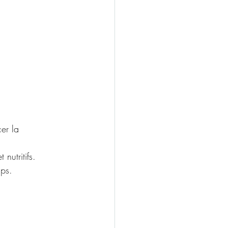
er la 
nutritifs.
mps.