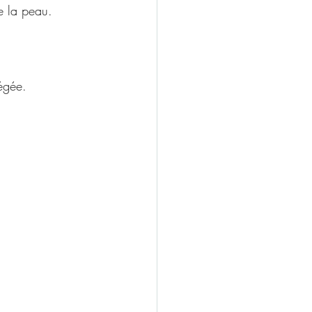
e la peau.
tégée.