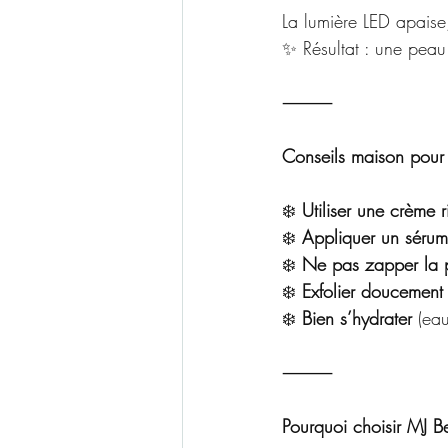
La lumière LED apaise,
✨ Résultat : une peau
⸻
Conseils maison pour 
❄️ 
Utiliser une crème r
❄️ 
Appliquer un sérum
❄️ 
Ne pas zapper la p
❄️ 
Exfolier doucement
❄️ 
Bien s’hydrater
 (ea
⸻
Pourquoi choisir MJ 