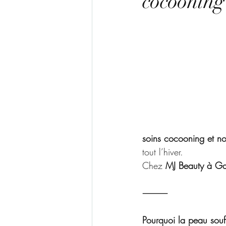
cocooning
soins cocooning et no
tout l’hiver.
Chez 
MJ Beauty à G
⸻
Pourquoi la peau souff