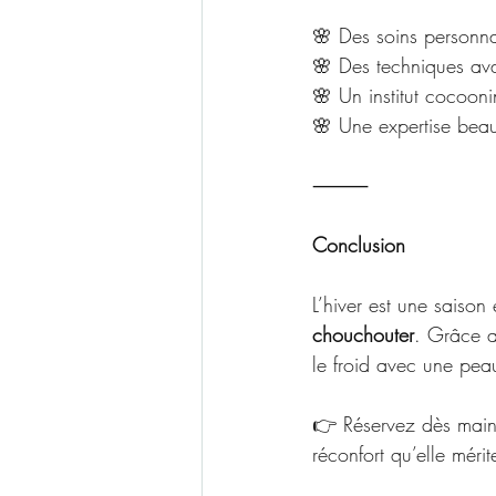
🌸 Des soins personna
🌸 Des techniques ava
🌸 Un institut cocoon
🌸 Une expertise beau
⸻
Conclusion
L’hiver est une saison
chouchouter
. Grâce a
le froid avec une pea
👉 Réservez dès maint
réconfort qu’elle mérit